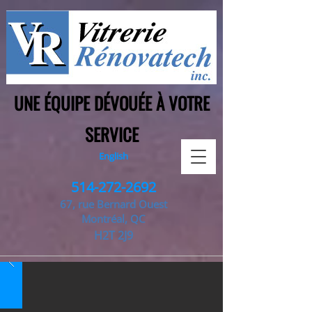
UNE ÉQUIPE DÉVOUÉE À VOTRE
SERVICE
English
514-272-2692
67, rue Bernard Ouest
Montréal, QC
H2T 2J9