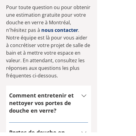
projet de douche.
Pour toute question ou pour obtenir
une estimation gratuite pour votre
douche en verre à Montréal,
n'hésitez pas à
nous contacter
.
Notre équipe est là pour vous aider
à concrétiser votre projet de salle de
bain et à mettre votre espace en
valeur. En attendant, consultez les
réponses aux questions les plus
fréquentes ci-dessous.
Comment entretenir et
nettoyer vos portes de
douche en verre?
Utilisez un nettoyant doux avec
un chiffon non abrasif, puis
Portes de douche en